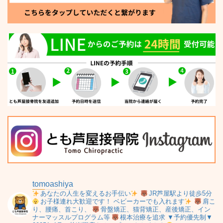
tomoashiya
あなたの人生を変えるお手伝い
JR芦屋駅より徒歩5分
お子様連れ大歓迎です！
ベビーカーでも入れます
肩こ
り、腰痛、首こり、
骨盤矯正、猫背矯正、産後矯正、イン
ナーマッスルプログラム等
根本治療を追求
▼予約優先制▼