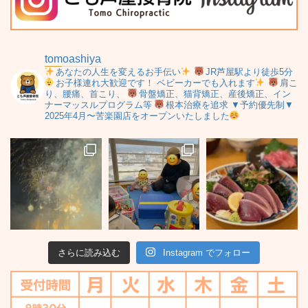
tomoashiya
あなたの人生を変えるお手伝い
JR芦屋駅より徒歩5分
お子様連れ大歓迎です！
ベビーカーでも入れます
肩こ
り、腰痛、首こり、
骨盤矯正、猫背矯正、産後矯正、イン
ナーマッスルプログラム等
根本治療を追求
▼予約優先制▼
2025年4月〜苦楽園店をオープンいたしました
さらに読み込む
Instagram でフォロー