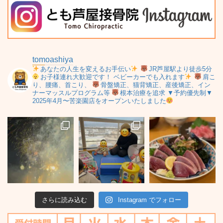
tomoashiya
あなたの人生を変えるお手伝い
JR芦屋駅より徒歩5分
お子様連れ大歓迎です！
ベビーカーでも入れます
肩こ
り、腰痛、首こり、
骨盤矯正、猫背矯正、産後矯正、イン
ナーマッスルプログラム等
根本治療を追求
▼予約優先制▼
2025年4月〜苦楽園店をオープンいたしました
さらに読み込む
Instagram でフォロー