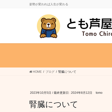
コ
ナ
姿勢が変われば人生が変わる
ン
ビ
テ
ゲ
ン
ー
ツ
シ
に
ョ
移
ン
動
に
移
動
HOME
ブログ
腎臓について
2023年10月5日
/ 最終更新日 :
2024年8月12日
tomo
腎臓について