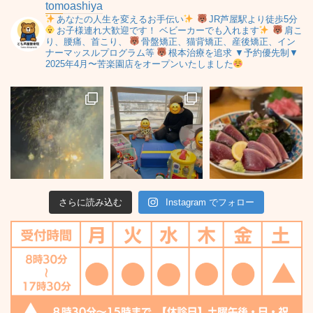
tomoashiya
あなたの人生を変えるお手伝い
JR芦屋駅より徒歩5分
お子様連れ大歓迎です！
ベビーカーでも入れます
肩こ
り、腰痛、首こり、
骨盤矯正、猫背矯正、産後矯正、イン
ナーマッスルプログラム等
根本治療を追求
▼予約優先制▼
2025年4月〜苦楽園店をオープンいたしました
さらに読み込む
Instagram でフォロー