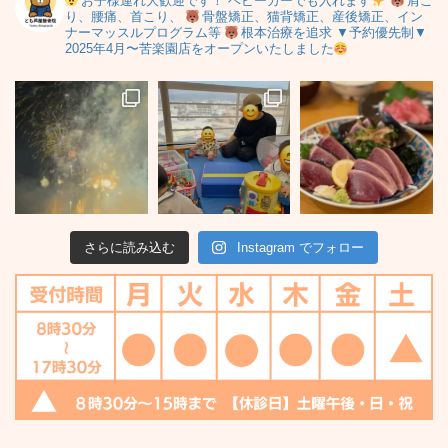
お子様連れ大歓迎です！
ベビーカーでも入れます
肩こ
り、腰痛、首こり、
骨盤矯正、猫背矯正、産後矯正、イン
ナーマッスルプログラム等
根本治療を追求
▼予約優先制▼
2025年4月〜苦楽園店をオープンいたしました
さらに読み込む
Instagram でフォロー