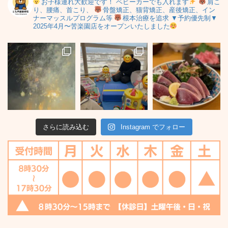
お子様連れ大歓迎です！
ベビーカーでも入れます
肩こ
り、腰痛、首こり、
骨盤矯正、猫背矯正、産後矯正、イン
ナーマッスルプログラム等
根本治療を追求
▼予約優先制▼
2025年4月〜苦楽園店をオープンいたしました
さらに読み込む
Instagram でフォロー