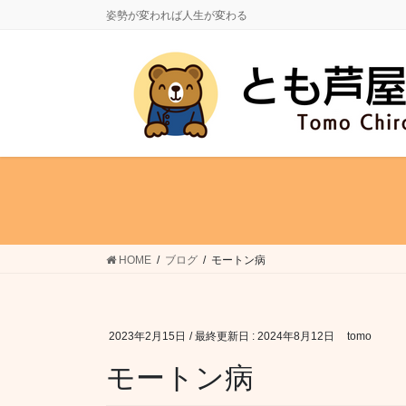
コ
ナ
姿勢が変われば人生が変わる
ン
ビ
テ
ゲ
ン
ー
ツ
シ
に
ョ
移
ン
動
に
移
動
HOME
ブログ
モートン病
2023年2月15日
/ 最終更新日 :
2024年8月12日
tomo
モートン病