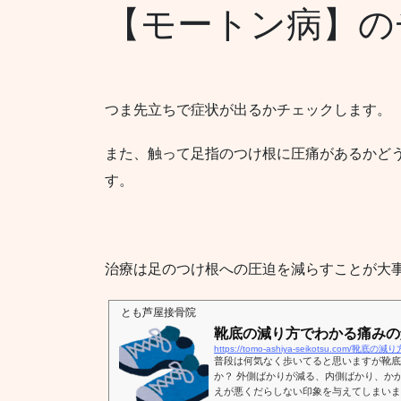
【モートン病】の
つま先立ちで症状が出るかチェックします。
また、触って足指のつけ根に圧痛があるかど
す。
治療は足のつけ根への圧迫を減らすことが大
とも芦屋接骨院
靴底の減り方でわかる痛みの
https://tomo-ashiya-seikotsu.com
普段は何気なく歩いてると思いますが靴底
か？ 外側ばかりが減る、内側ばかり、か
えが悪くだらしない印象を与えてしまいま