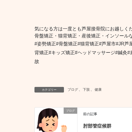
気になる方は一度とも芦屋接骨院にお越しく
骨盤矯正・猫背矯正・産後矯正・インソール
#姿勢矯正#骨盤矯正#猫背矯正#芦屋市#JR芦
背矯正#キッズ矯正#ヘッドマッサージ#鍼灸#
故
ブログ
、
下肢
、
健康
カテゴリー
ブログ
前の記事
肘部管症候群