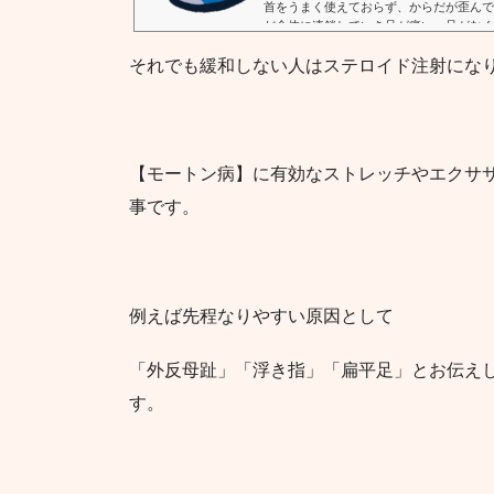
首をうまく使えておらず、からだが歪んで
だ全体に連鎖していき足が痛い・足がむく
痛・肩こり・ませい的な疲労感・代謝不良
それでも緩和しない人はステロイド注射にな
調に繋がってしまいます。 (adsbygoogle = wind
({});あなた...
【モートン病】に有効なストレッチやエクサ
事です。
例えば先程なりやすい原因として
「外反母趾」「浮き指」「扁平足」とお伝え
す。