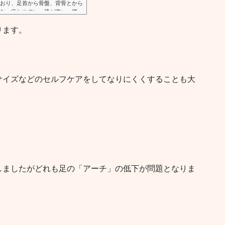
おり、足首から骨盤、背骨とから
む・疲れやすい・膝が痛い・腰
による肥満・うつ病など様々な不
ります。
ow.adsbygoogle || ).push
サイズなどのセルフケアをしてなりにくくすることも大
しましたがどれも足の「アーチ」の低下が問題となりま