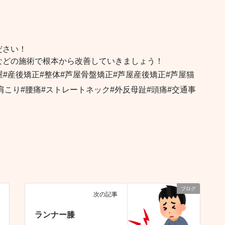
ださい！
などの施術で根本から改善していきましょう！
屋#産後矯正#整体#芦屋骨盤矯正#芦屋産後矯正#芦屋猫
肩こり#腰痛#ストレートネック#外反母趾#頭痛#交通事
ブログ
次の記事
ランナー膝