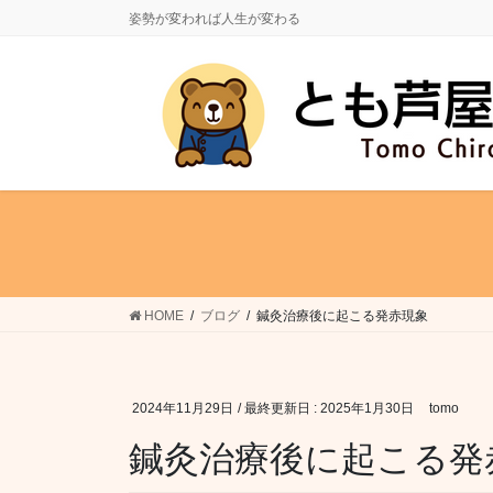
コ
ナ
姿勢が変われば人生が変わる
ン
ビ
テ
ゲ
ン
ー
ツ
シ
に
ョ
移
ン
動
に
移
動
HOME
ブログ
鍼灸治療後に起こる発赤現象
2024年11月29日
/ 最終更新日 :
2025年1月30日
tomo
鍼灸治療後に起こる発