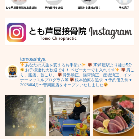
tomoashiya
あなたの人生を変えるお手伝い
JR芦屋駅より徒歩5分
お子様連れ大歓迎です！
ベビーカーでも入れます
肩こ
り、腰痛、首こり、
骨盤矯正、猫背矯正、産後矯正、イン
ナーマッスルプログラム等
根本治療を追求
▼予約優先制▼
2025年4月〜苦楽園店をオープンいたしました