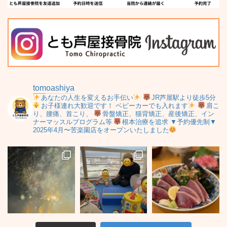
tomoashiya
あなたの人生を変えるお手伝い
JR芦屋駅より徒歩5分
お子様連れ大歓迎です！
ベビーカーでも入れます
肩こ
り、腰痛、首こり、
骨盤矯正、猫背矯正、産後矯正、イン
ナーマッスルプログラム等
根本治療を追求
▼予約優先制▼
2025年4月〜苦楽園店をオープンいたしました