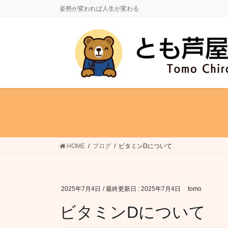
コ
ナ
姿勢が変われば人生が変わる
ン
ビ
テ
ゲ
ン
ー
ツ
シ
に
ョ
移
ン
動
に
移
動
HOME
ブログ
ビタミンDについて
2025年7月4日
/ 最終更新日 :
2025年7月4日
tomo
ビタミンDについて