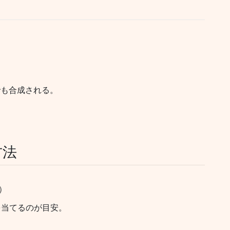
）
。
でも合成される。
方法
）
を当てるのが目安。