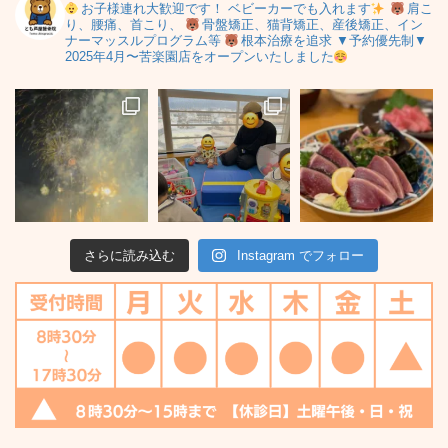
お子様連れ大歓迎です！
ベビーカーでも入れます
肩こ
り、腰痛、首こり、
骨盤矯正、猫背矯正、産後矯正、イン
ナーマッスルプログラム等
根本治療を追求
▼予約優先制▼
2025年4月〜苦楽園店をオープンいたしました
さらに読み込む
Instagram でフォロー