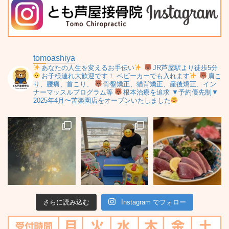
tomoashiya
あなたの人生を変えるお手伝い
JR芦屋駅より徒歩5分
お子様連れ大歓迎です！
ベビーカーでも入れます
肩こ
り、腰痛、首こり、
骨盤矯正、猫背矯正、産後矯正、イン
ナーマッスルプログラム等
根本治療を追求
▼予約優先制▼
2025年4月〜苦楽園店をオープンいたしました
さらに読み込む
Instagram でフォロー