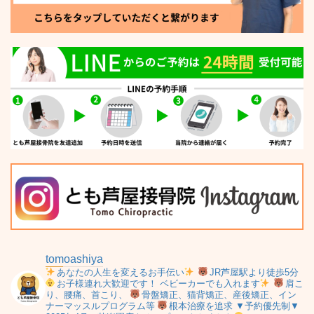
tomoashiya
あなたの人生を変えるお手伝い
JR芦屋駅より徒歩5分
お子様連れ大歓迎です！
ベビーカーでも入れます
肩こ
り、腰痛、首こり、
骨盤矯正、猫背矯正、産後矯正、イン
ナーマッスルプログラム等
根本治療を追求
▼予約優先制▼