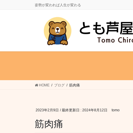
コ
ナ
姿勢が変われば人生が変わる
ン
ビ
テ
ゲ
ン
ー
ツ
シ
に
ョ
移
ン
動
に
移
動
HOME
ブログ
筋肉痛
2023年2月9日
/ 最終更新日 :
2024年8月12日
tomo
筋肉痛