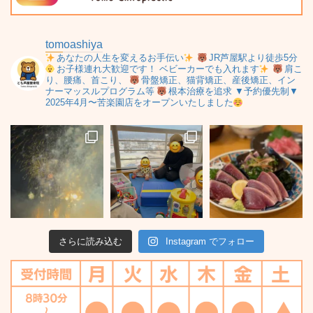
tomoashiya
あなたの人生を変えるお手伝い
JR芦屋駅より徒歩5分
お子様連れ大歓迎です！
ベビーカーでも入れます
肩こ
り、腰痛、首こり、
骨盤矯正、猫背矯正、産後矯正、イン
ナーマッスルプログラム等
根本治療を追求
▼予約優先制▼
2025年4月〜苦楽園店をオープンいたしました
さらに読み込む
Instagram でフォロー