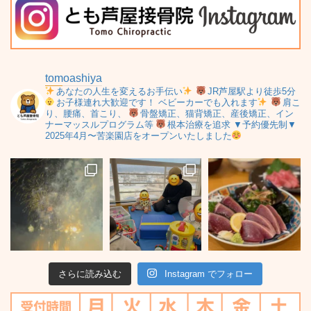
tomoashiya
あなたの人生を変えるお手伝い
JR芦屋駅より徒歩5分
お子様連れ大歓迎です！
ベビーカーでも入れます
肩こ
り、腰痛、首こり、
骨盤矯正、猫背矯正、産後矯正、イン
ナーマッスルプログラム等
根本治療を追求
▼予約優先制▼
2025年4月〜苦楽園店をオープンいたしました
さらに読み込む
Instagram でフォロー