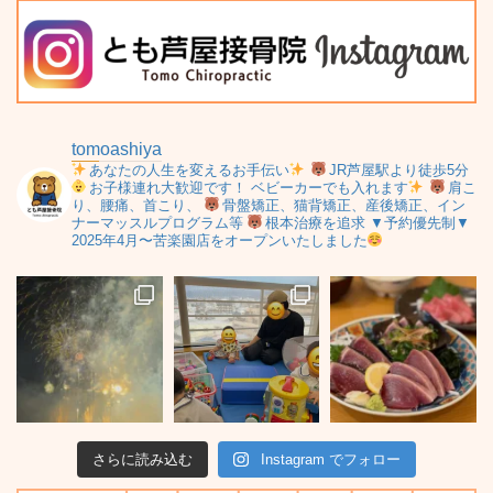
tomoashiya
あなたの人生を変えるお手伝い
JR芦屋駅より徒歩5分
お子様連れ大歓迎です！
ベビーカーでも入れます
肩こ
り、腰痛、首こり、
骨盤矯正、猫背矯正、産後矯正、イン
ナーマッスルプログラム等
根本治療を追求
▼予約優先制▼
2025年4月〜苦楽園店をオープンいたしました
さらに読み込む
Instagram でフォロー