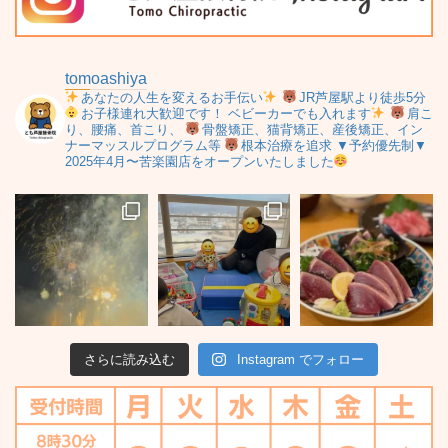
tomoashiya
あなたの人生を変えるお手伝い
JR芦屋駅より徒歩5分
お子様連れ大歓迎です！
ベビーカーでも入れます
肩こ
り、腰痛、首こり、
骨盤矯正、猫背矯正、産後矯正、イン
ナーマッスルプログラム等
根本治療を追求
▼予約優先制▼
2025年4月〜苦楽園店をオープンいたしました
さらに読み込む
Instagram でフォロー