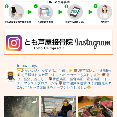
tomoashiya
あなたの人生を変えるお手伝い
JR芦屋駅より徒歩5分
お子様連れ大歓迎です！
ベビーカーでも入れます
肩こ
り、腰痛、首こり、
骨盤矯正、猫背矯正、産後矯正、イン
ナーマッスルプログラム等
根本治療を追求
▼予約優先制▼
2025年4月〜苦楽園店をオープンいたしました