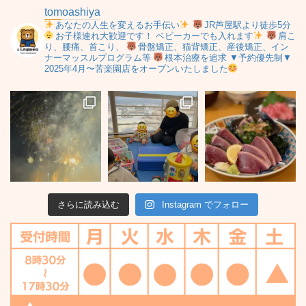
tomoashiya
あなたの人生を変えるお手伝い
JR芦屋駅より徒歩5分
お子様連れ大歓迎です！
ベビーカーでも入れます
肩こ
り、腰痛、首こり、
骨盤矯正、猫背矯正、産後矯正、イン
ナーマッスルプログラム等
根本治療を追求
▼予約優先制▼
2025年4月〜苦楽園店をオープンいたしました
さらに読み込む
Instagram でフォロー