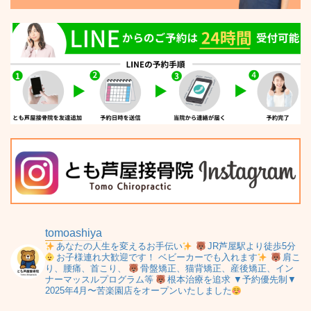
tomoashiya
あなたの人生を変えるお手伝い
JR芦屋駅より徒歩5分
お子様連れ大歓迎です！
ベビーカーでも入れます
肩こ
り、腰痛、首こり、
骨盤矯正、猫背矯正、産後矯正、イン
ナーマッスルプログラム等
根本治療を追求
▼予約優先制▼
2025年4月〜苦楽園店をオープンいたしました