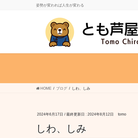
コ
ナ
姿勢が変われば人生が変わる
ン
ビ
テ
ゲ
ン
ー
ツ
シ
に
ョ
移
ン
動
に
移
動
HOME
ブログ
しわ、しみ
2024年6月17日
/ 最終更新日 :
2024年8月12日
tomo
しわ、しみ