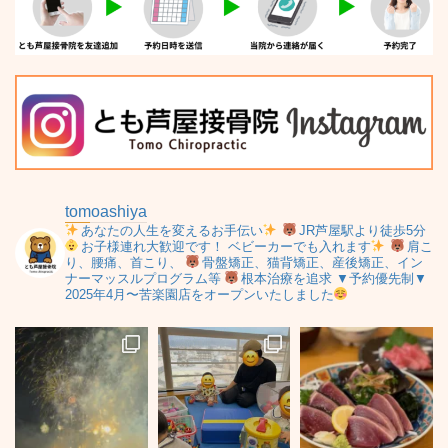
tomoashiya
あなたの人生を変えるお手伝い
JR芦屋駅より徒歩5分
お子様連れ大歓迎です！
ベビーカーでも入れます
肩こ
り、腰痛、首こり、
骨盤矯正、猫背矯正、産後矯正、イン
ナーマッスルプログラム等
根本治療を追求
▼予約優先制▼
2025年4月〜苦楽園店をオープンいたしました