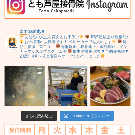
tomoashiya
あなたの人生を変えるお手伝い
JR芦屋駅より徒歩5分
お子様連れ大歓迎です！
ベビーカーでも入れます
肩こ
り、腰痛、首こり、
骨盤矯正、猫背矯正、産後矯正、イン
ナーマッスルプログラム等
根本治療を追求
▼予約優先制▼
2025年4月〜苦楽園店をオープンいたしました
さらに読み込む
Instagram でフォロー