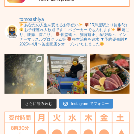
tomoashiya
あなたの人生を変えるお手伝い
JR芦屋駅より徒歩5分
お子様連れ大歓迎です！
ベビーカーでも入れます
肩こ
り、腰痛、首こり、
骨盤矯正、猫背矯正、産後矯正、イン
ナーマッスルプログラム等
根本治療を追求
▼予約優先制▼
2025年4月〜苦楽園店をオープンいたしました
さらに読み込む
Instagram でフォロー