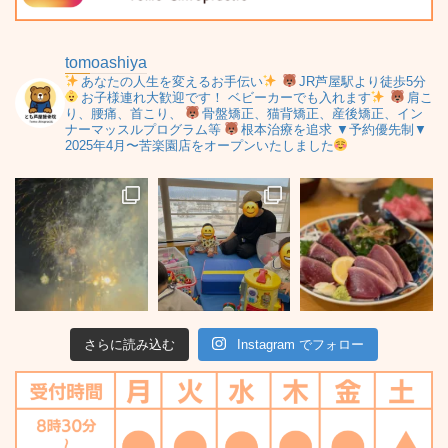
tomoashiya
あなたの人生を変えるお手伝い
JR芦屋駅より徒歩5分
お子様連れ大歓迎です！
ベビーカーでも入れます
肩こ
り、腰痛、首こり、
骨盤矯正、猫背矯正、産後矯正、イン
ナーマッスルプログラム等
根本治療を追求
▼予約優先制▼
2025年4月〜苦楽園店をオープンいたしました
さらに読み込む
Instagram でフォロー