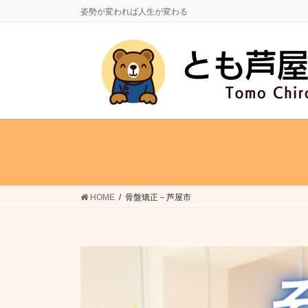
コ
ナ
姿勢が変われば人生が変わる
ン
ビ
テ
ゲ
ン
ー
ツ
シ
に
ョ
移
ン
動
に
移
動
HOME
骨盤矯正－芦屋市