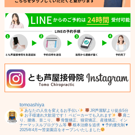
tomoashiya
あなたの人生を変えるお手伝い
JR芦屋駅より徒歩5分
お子様連れ大歓迎です！
ベビーカーでも入れます
肩こ
り、腰痛、首こり、
骨盤矯正、猫背矯正、産後矯正、イン
ナーマッスルプログラム等
根本治療を追求
▼予約優先制▼
2025年4月〜苦楽園店をオープンいたしました